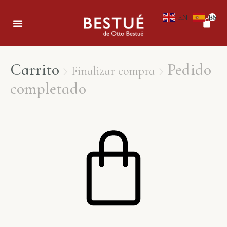
EN
ES
0
Carrito
Pedido
Finalizar compra


completado